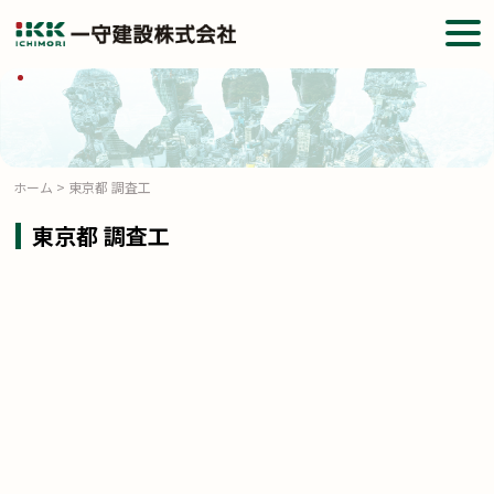
togg
navi
ホーム
>
東京都 調査工
東京都 調査工