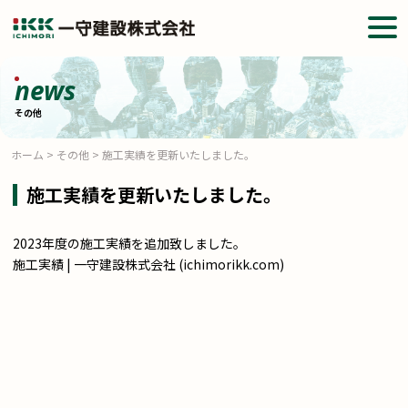
togg
navi
news
その他
ホーム
>
その他
>
施工実績を更新いたしました。
施工実績を更新いたしました。
2023年度の施工実績を追加致しました。
施工実績 | 一守建設株式会社 (ichimorikk.com)